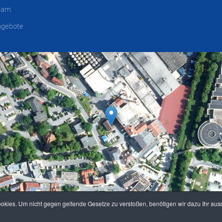
eam
ngebote
Leaflet
|
©
Esri
| DigitalGlobe, GeoEye, i-cubed, USD
kies. Um nicht gegen geltende Gesetze zu verstoßen, benötigen wir dazu Ihr ausd