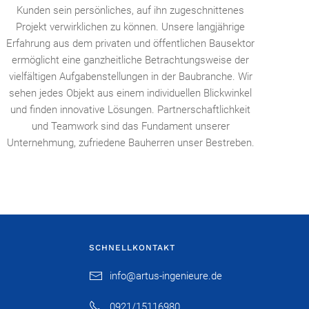
Kunden sein persönliches, auf ihn zugeschnittenes
Projekt verwirklichen zu können. Unsere langjährige
Erfahrung aus dem privaten und öffentlichen Bausektor
ermöglicht eine ganzheitliche Betrachtungsweise der
vielfältigen Aufgabenstellungen in der Baubranche. Wir
sehen jedes Objekt aus einem individuellen Blickwinkel
und finden innovative Lösungen. Partnerschaftlichkeit
und Teamwork sind das Fundament unserer
Unternehmung, zufriedene Bauherren unser Bestreben.
SCHNELLKONTAKT
info@artus-ingenieure.de
0921/15116980